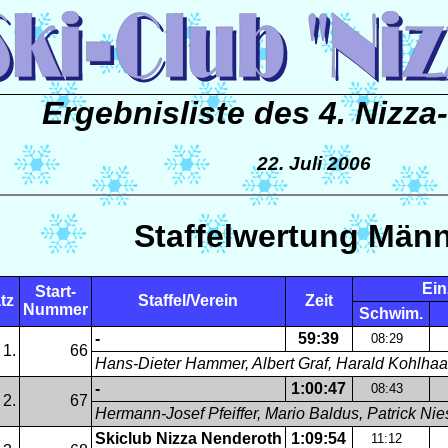
Ergebnisliste des 4. Nizza
22. Juli 2006
Staffelwertung Männ
Ein
Start-
tz
Staffel/Verein
Zeit
Nummer
Schwim.
-
59:39
08:29
1.
66
Hans-Dieter Hammer, Albert Graf, Harald Kohlhaa
-
1:00:47
08:43
2.
67
Hermann-Josef Pfeiffer, Mario Baldus, Patrick Nie
Skiclub Nizza Nenderoth
1:09:54
11:12