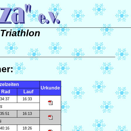
-Triathlon
er:
zelzeiten
Urkunde
Rad
Lauf
34:37
16:33
s
35:51
16:13
s
40:16
18:26