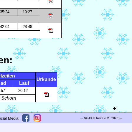
35:24
19:27
42:04
28:48
en:
lzeiten
Urkunde
ad
Lauf
8:57
20:12
g Schorn
cial Media:
--- Ski-Club Nizza e.V., 2025 ---