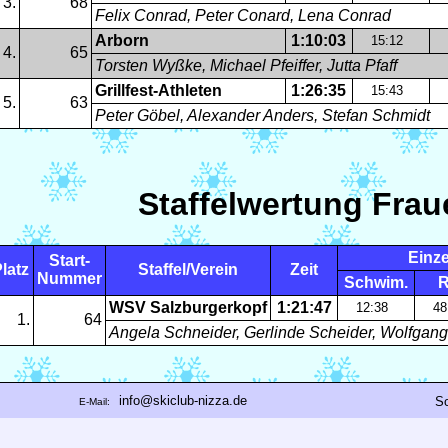
3.
68
Felix Conrad, Peter Conard, Lena Conrad
Arborn
1:10:03
15:12
4.
65
Torsten Wyßke, Michael Pfeiffer, Jutta Pfaff
Grillfest-Athleten
1:26:35
15:43
5.
63
Peter Göbel, Alexander Anders, Stefan Schmidt
Staffelwertung Frau
Einze
Start-
latz
Staffel/Verein
Zeit
Nummer
Schwim.
R
WSV Salzburgerkopf
1:21:47
12:38
4
1.
64
Angela Schneider, Gerlinde Scheider, Wolfgan
info@skiclub-nizza.de
So
E-Mail: