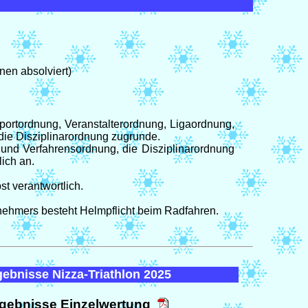
nen absolviert)
portordnung, Veranstalterordnung, Ligaordnung,
die Disziplinarordnung zugrunde.
und Verfahrensordnung, die Disziplinarordnung
ich an.
st verantwortlich.
lnehmers besteht Helmpflicht beim Radfahren.
gebnisse Nizza-Triathlon 2025
gebnisse Einzelwertung