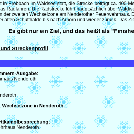
in Probbach im Waldsee statt, die Strecke beträgt ca. 400 Met
s Radfahren. Die Radstrecke führt hauptsächlich über Waldw
an der zweiten Wechselzone am Nenderother Feuerwehrhaus. Di
er alten Schutthalde bis nach Arborn und wieder zurück. Das Zi
Es gibt nur ein Ziel, und das heißt als "Fini
 und Streckenprofil
ummern-Ausgabe:
hrhaus Nenderoth
enderoth
2. Wechselzone in Nenderoth:
ettkampfbesprechung:
ehrhaus Nenderoth