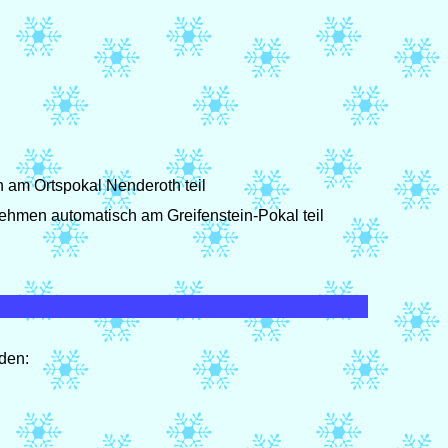
am Ortspokal Nenderoth teil
ehmen automatisch am Greifenstein-Pokal teil
den: