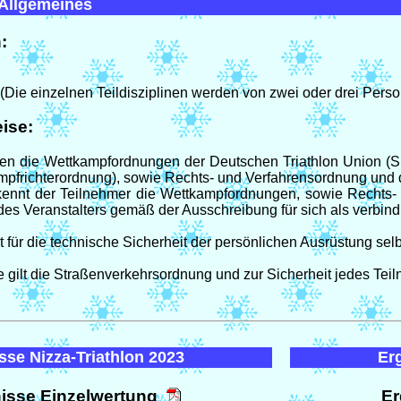
Allgemeines
:
 (Die einzelnen Teildisziplinen werden von zwei oder drei Perso
ise:
gen die Wettkampfordnungen der Deutschen Triathlon Union (S
pfrichterordnung), sowie Rechts- und Verfahrensordnung und 
ennt der Teilnehmer die Wettkampfordnungen, sowie Rechts- 
s Veranstalters gemäß der Ausschreibung für sich als verbindl
 für die technische Sicherheit der persönlichen Ausrüstung selb
 gilt die Straßenverkehrsordnung und zur Sicherheit jedes Tei
sse Nizza-Triathlon 2023
Er
isse Einzelwertung
Er