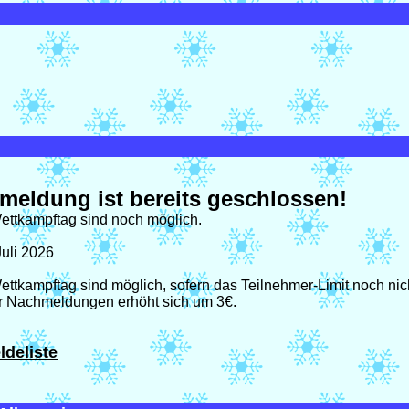
meldung ist bereits geschlossen!
tkampftag sind noch möglich.
Juli 2026
ampftag sind möglich, sofern das Teilnehmer-Limit noch nicht 
r Nachmeldungen erhöht sich um 3€.
ldeliste