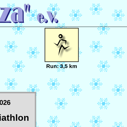
Run: 3,5 km
2026
iathlon