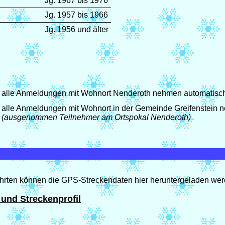
Jg. 1967 bis 1976
Jg. 1957 bis 1966
Jg. 1956 und älter
alle Anmeldungen mit Wohnort Nenderoth nehmen automatisch 
alle Anmeldungen mit Wohnort in der Gemeinde Greifenstein n
(ausgenommen Teilnehmer am Ortspokal Nenderoth)
ahrten können die GPS-Streckendaten hier heruntergeladen wer
 und Streckenprofil