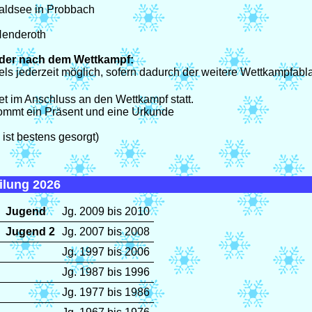
aldsee in Probbach
enderoth
der nach dem Wettkampf:
ls jederzeit möglich, sofern dadurch der weitere Wettkampfablau
et im Anschluss an den Wettkampf statt.
ommt ein Präsent und eine Urkunde
 ist bestens gesorgt)
ilung 2026
Jugend
Jg. 2009 bis 2010
Jugend 2
Jg. 2007 bis 2008
Jg. 1997 bis 2006
Jg. 1987 bis 1996
Jg. 1977 bis 1986