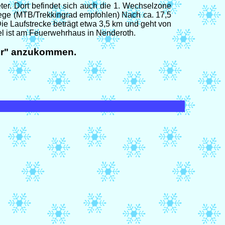
er. Dort befindet sich auch die 1. Wechselzone
ege (MTB/Trekkingrad empfohlen) Nach ca. 17,5
e Laufstrecke beträgt etwa 3,5 km und geht von
el ist am Feuerwehrhaus in Nenderoth.
sher" anzukommen.