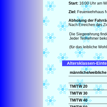
Start:
16:00 Uhr am W
Ziel:
Feuerwehrhaus N
Abholung der Fahrrä
Nach Erreichen des Zie
Die Siegerehrung find
Jeder Teilnehmer bek
(für das leibliche Wohl
Altersklassen-Einte
männliche/weibliche
TM/TW 20
TM/TW 30
TM/TW 40