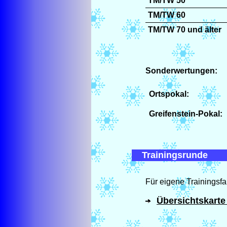
TM/TW 50
TM/TW 60
TM/TW 70 und älter
Sonderwertungen:
Ortspokal:
Greifenstein-Pokal:
Trainingsrunde
Für eigene Trainingsf
Übersichtskarte