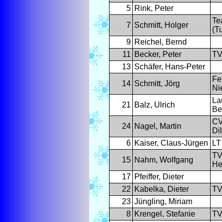
5
Rink, Peter
Te
7
Schmitt, Holger
(T
9
Reichel, Bernd
11
Becker, Peter
TV
13
Schäfer, Hans-Peter
Fe
14
Schmitt, Jörg
Ni
Lau
21
Balz, Ulrich
Be
CV
24
Nagel, Martin
Di
6
Kaiser, Claus-Jürgen
LT
TV
15
Nahm, Wolfgang
He
17
Pfeiffer, Dieter
22
Kabelka, Dieter
TV
23
Jüngling, Miriam
8
Krengel, Stefanie
TV