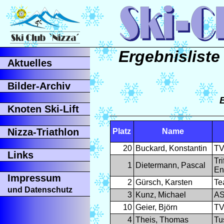
Ergebnisliste
Aktuelles
Bilder-Archiv
Knoten Ski-Lift
Nizza-Triathlon
Platz
Name
20
Buckard, Konstantin
TV
Links
Tr
1
Dietermann, Pascal
En
Impressum
2
Gürsch, Karsten
Te
und Datenschutz
3
Kunz, Michael
AS
10
Geier, Björn
TV
4
Theis, Thomas
Tu